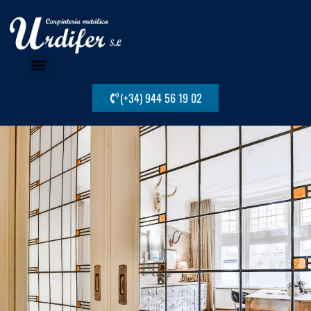
(+34) 944 56 19 02
Medios productivos
Trabajos realizados
Localización y contacto