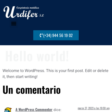
(+34) 944 56 19 02
Medios productivos
Trabajos realizados
Localización y contacto
Hello world!
Welcome to WordPress. This is your first post. Edit or delete
it, then start writing!
Un comentario
marzo 27, 2023 a las 10:59 am
A WordPress Commenter
dice: